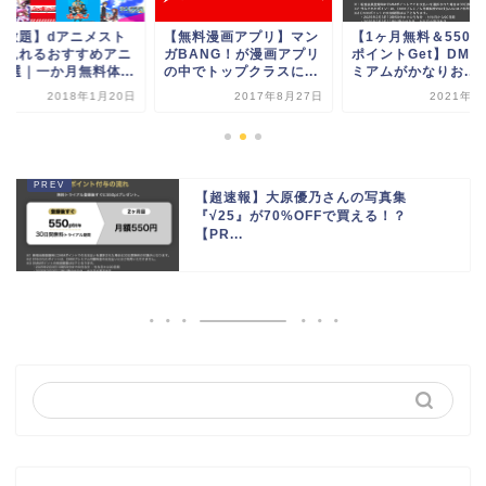
無料漫画アプリ】マン
【1ヶ月無料＆550円分
【見放題】dアニメ
BANG！が漫画アプリ
ポイントGet】DMMプレ
アで見れるおすすめ
中でトップクラスに...
ミアムがかなりお...
メ30選｜一か月無料体
2017年8月27日
2021年6月6日
2018年1月
【超速報】大原優乃さんの写真集
『√25』が70%OFFで買える！？
【PR...