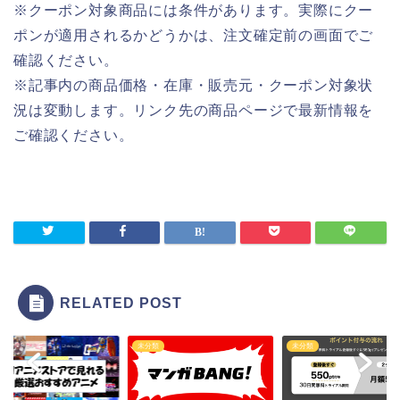
※クーポン対象商品には条件があります。実際にクー
ポンが適用されるかどうかは、注文確定前の画面でご
確認ください。
※記事内の商品価格・在庫・販売元・クーポン対象状
況は変動します。リンク先の商品ページで最新情報を
ご確認ください。
RELATED POST
類
未分類
未分類