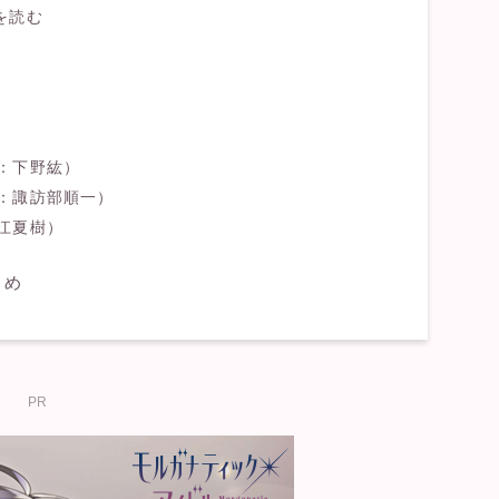
を読む
：下野紘）
：諏訪部順一）
江夏樹）
とめ
PR