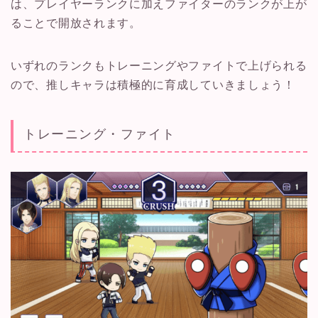
は、プレイヤーランクに加えファイターのランクが上が
ることで開放されます。
いずれのランクもトレーニングやファイトで上げられる
ので、推しキャラは積極的に育成していきましょう！
トレーニング・ファイト