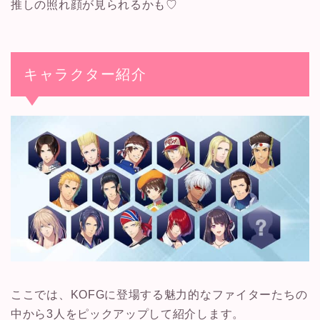
推しの照れ顔が見られるかも♡
キャラクター紹介
ここでは、KOFGに登場する魅力的なファイターたちの
中から3人をピックアップして紹介します。