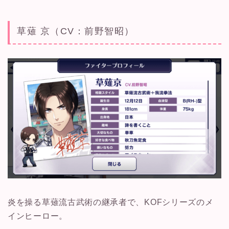
草薙 京（CV：前野智昭）
炎を操る草薙流古武術の継承者で、KOFシリーズのメ
インヒーロー。