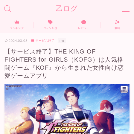
乙ログ
ランキング
ジャンル別
レビュー
無料
ホーム
2024.03.08
サービス終了
PR
【サービス終了】THE KING OF
ランキング
FIGHTERS for GIRLS（KOFG）は人気格
闘ゲーム『KOF』から生まれた女性向け恋
無料おすすめ
愛ゲームアプリ
ジャンル別
レビュー