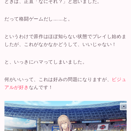
ときは、正直「なにそれ？」と思いました。
だって格闘ゲームだし……と。
というわけで原作はほぼ知らない状態でプレイし始めま
したが、これがなかなかどうして、いいじゃない！
と、いっきにハマってしまいました。
何がいいって、これは好みの問題になりますが、
ビジュ
アルが好き
なんです！