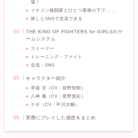
場！
イケメン格闘家とひとつ屋根の下で……
推しとSNSで交流できる
THE KING OF FIGHTERS for GIRLSのゲ
ームシステム
ストーリー
トレーニング・ファイト
交流・SNS
キャラクター紹介
草薙 京（CV：前野智昭）
八神 庵（CV：星野貴紀）
ナギ（CV：平川大輔）
実際にプレイした感想＆まとめ