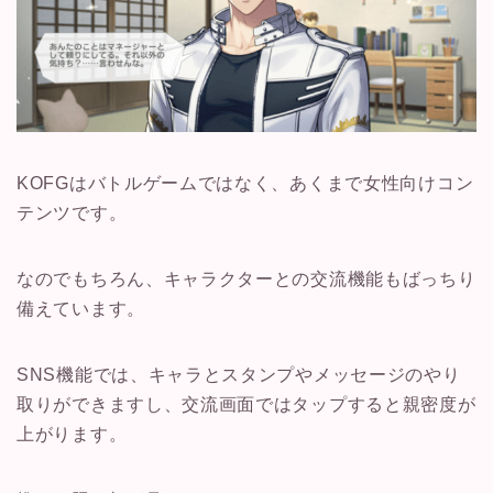
KOFGはバトルゲームではなく、あくまで女性向けコン
テンツです。
なのでもちろん、キャラクターとの交流機能もばっちり
備えています。
SNS機能では、キャラとスタンプやメッセージのやり
取りができますし、交流画面ではタップすると親密度が
上がります。