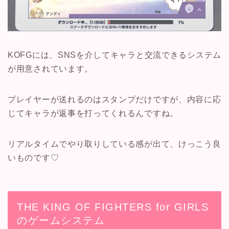
KOFGには、SNSを介してキャラと交流できるシステム
が用意されています。
プレイヤーが送れるのはスタンプだけですが、内容に応
じてキャラが返事を打ってくれるんですね。
リアルタイムでやり取りしている感が出て、けっこう良
いものです♡
THE KING OF FIGHTERS for GIRLS
のゲームシステム