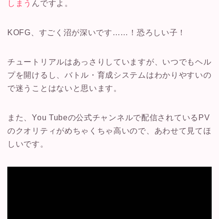
しまう
んですよ。
KOFG、すごく沼が深いです……！恐ろしい子！
チュートリアルはあっさりしていますが、いつでもヘル
プを開けるし、バトル・育成システムはわかりやすいの
で迷うことはないと思います。
また、You Tubeの公式チャンネルで配信されているPV
のクオリティがめちゃくちゃ高いので、あわせて見てほ
しいです。