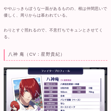
ややぶっきらぼうな一面があるものの、根は仲間思いで
優しく、周りからは慕われている。
わりとすぐ照れるので、不意打ちでキュンとさせてく
る。
八神 庵（CV：星野貴紀）