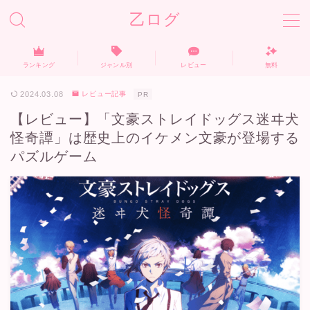
乙ログ
ランキング
ジャンル別
レビュー
無料
ホーム
2024.03.08
レビュー記事
PR
【レビュー】「文豪ストレイドッグス迷ヰ犬
ランキング
怪奇譚」は歴史上のイケメン文豪が登場する
パズルゲーム
無料おすすめ
ジャンル別
レビュー