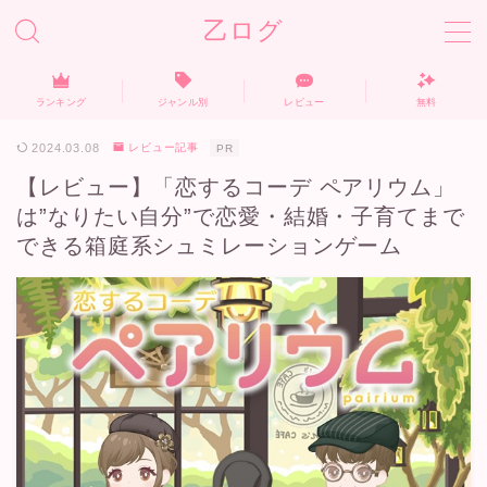
乙ログ
ランキング
ジャンル別
レビュー
無料
ホーム
2024.03.08
レビュー記事
PR
【レビュー】「恋するコーデ ペアリウム」
ランキング
は”なりたい自分”で恋愛・結婚・子育てまで
できる箱庭系シュミレーションゲーム
無料おすすめ
ジャンル別
レビュー