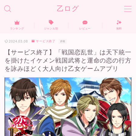
乙ログ
ランキング
ジャンル別
レビュー
無料
ホーム
2024.03.08
サービス終了
PR
【サービス終了】「戦国恋乱世」は天下統一
ランキング
を掛けたイケメン戦国武将と運命の恋の行方
を詠みほどく大人向け乙女ゲームアプリ
無料おすすめ
ジャンル別
レビュー