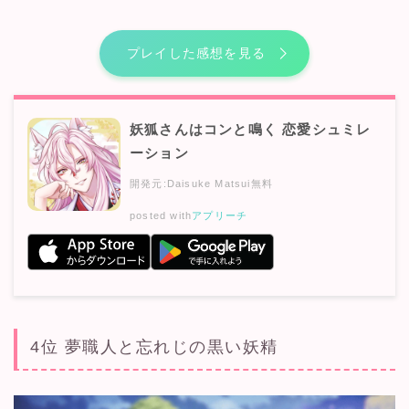
プレイした感想を見る
妖狐さんはコンと鳴く 恋愛シュミレ
ーション
開発元:
Daisuke Matsui
無料
posted with
アプリーチ
4位 夢職人と忘れじの黒い妖精