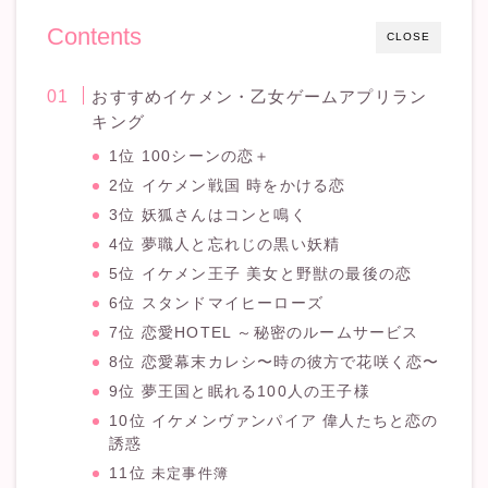
Contents
CLOSE
おすすめイケメン・乙女ゲームアプリラン
キング
1位 100シーンの恋＋
2位 イケメン戦国 時をかける恋
3位 妖狐さんはコンと鳴く
4位 夢職人と忘れじの黒い妖精
5位 イケメン王子 美女と野獣の最後の恋
6位 スタンドマイヒーローズ
7位 恋愛HOTEL ～秘密のルームサービス
8位 恋愛幕末カレシ〜時の彼方で花咲く恋〜
9位 夢王国と眠れる100人の王子様
10位 イケメンヴァンパイア 偉人たちと恋の
誘惑
11位
未定事件簿