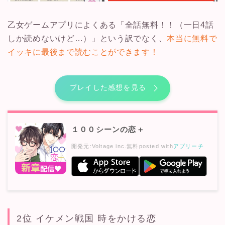
乙女ゲームアプリによくある「全話無料！！（一日4話
しか読めないけど…）」という訳でなく、
本当に無料で
イッキに最後まで読むことができます！
プレイした感想を見る
１００シーンの恋＋
開発元:
Voltage inc.
無料
posted with
アプリーチ
2位 イケメン戦国 時をかける恋