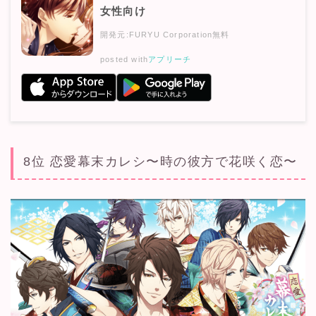
女性向け
開発元:
FURYU Corporation
無料
posted with
アプリーチ
8位 恋愛幕末カレシ〜時の彼方で花咲く恋〜