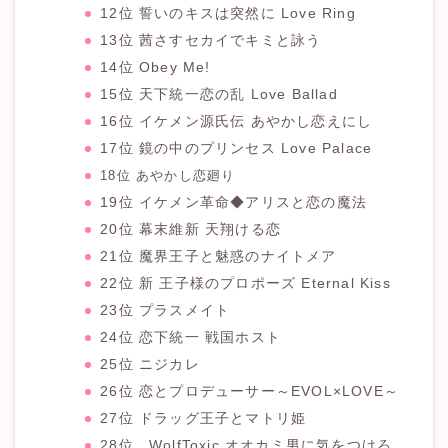
12位 誓いのキスは突然に Love Ring
13位 茜さすセカイでキミと詠う
14位 Obey Me!
15位 天下統一恋の乱 Love Ballad
16位 イケメン源氏伝 あやかし恋えにし
17位 鏡の中のプリンセス Love Palace
18位 あやかし恋廻り
19位 イケメン革命◆アリスと恋の魔法
20位 幕末維新 天翔ける恋
21位 魔界王子と魅惑のナイトメア
22位 新 王子様のプロポーズ Eternal Kiss
23位 プラスメイト
24位 恋下統一 戦国ホスト
25位 ニジカレ
26位 恋とプロデューサー～EVOL×LOVE～
27位 ドラッグ王子とマトリ姫
28位 WolfToxic オオカミ男に気をつけろ